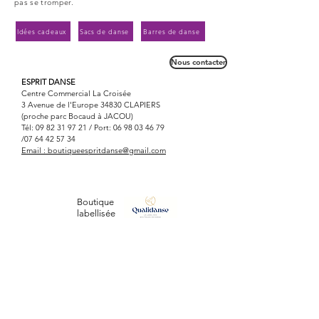
pas se tromper.
Idées cadeaux
Sacs de danse
Barres de danse
Nous contacter
ESPRIT DANSE
Centre Commercial La Croisée
3 Avenue de l'Europe 34830 CLAPIERS
(proche parc Bocaud à JACOU)
Tél:
09 82 31 97 21
/ Port:
06 98 03 46 79
/07
64 42 57 34
Email :
boutiqueespritdanse@gmail.com
Boutique
labellisée