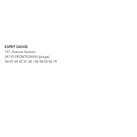
ESPRIT DANSE
127, Avenue Vauban
34110 FRONTIGNAN (plage)
Tél:
07 64 42 57 38
/
06 98 03 46 79
Email :
boutiqueespritdanse@gmail.com