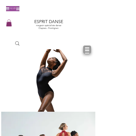
​ESPRIT DANSE
magasin spécialiste danse
Clapiers - Frontignan