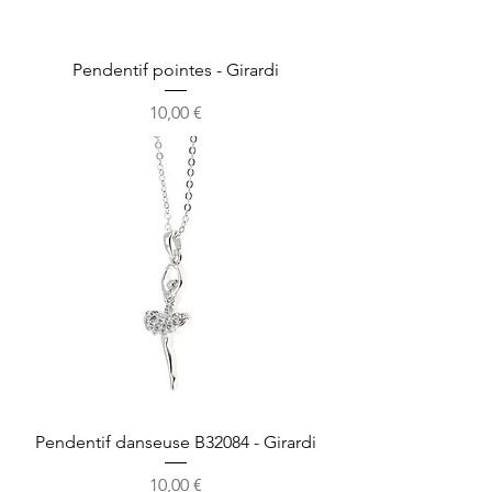
Pendentif pointes - Girardi
Prix
10,00 €
Pendentif danseuse B32084 - Girardi
Prix
10,00 €