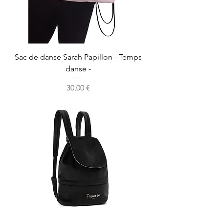
Sac de danse Sarah Papillon - Temps
danse -
Prix
30,00 €