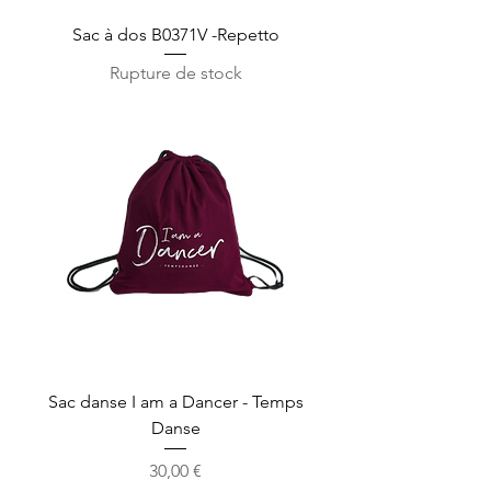
Sac à dos B0371V -Repetto
Rupture de stock
Sac danse I am a Dancer - Temps
Danse
Prix
30,00 €