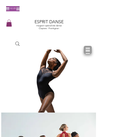
​ESPRIT DANSE
magasin spécialiste danse
Clapiers - Frontignan