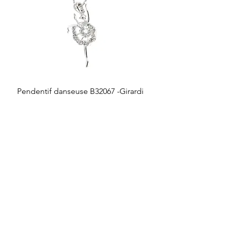
Pendentif danseuse B32067 -Girardi
Prix
10,00 €