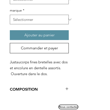
marque
*
Ajouter au panier
Commander et payer
Justaucorps fines bretelles avec dos
et encolure en dentelle assortis.
Ouverture dans le dos.
Doublure avant.
COMPOSITION
compositions
92% POLYAMIDE MÉRYL 8%
92% POLYAMIDE MÉRYL
ÉLASTHANNE
Nous contacter
Lavage en machine à 30°.
8% ÉLASTHANNE