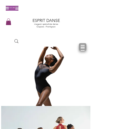
​ESPRIT DANSE
magasin spécialiste danse
Clapiers - Frontignan