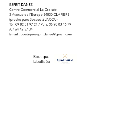
Fabriqué en Espagne
ESPRIT DANSE
Centre Commercial La Croisée
3 Avenue de l'Europe 34830 CLAPIERS
(proche parc Bocaud à JACOU)
Tél:
09 82 31 97 21
/ Port:
06 98 03 46 79
/07
64 42 57 34
Email :
boutiqueespritdanse@gmail.com
Boutique
labellisée