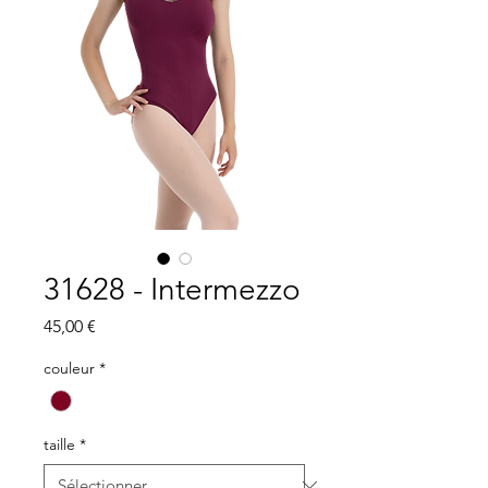
31628 - Intermezzo
Prix
45,00 €
couleur
*
taille
*