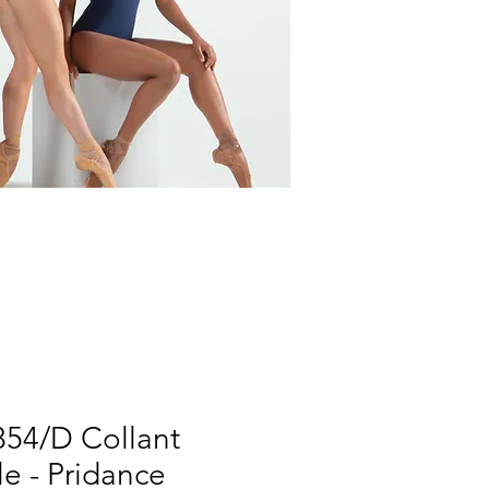
854/D Collant
lle - Pridance