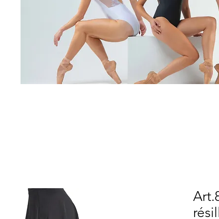
Art.
rési