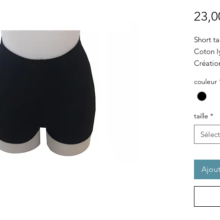
23,0
Short ta
Coton l
Créatio
Possibil
couleur
matière
taille
*
Sélec
Ajout