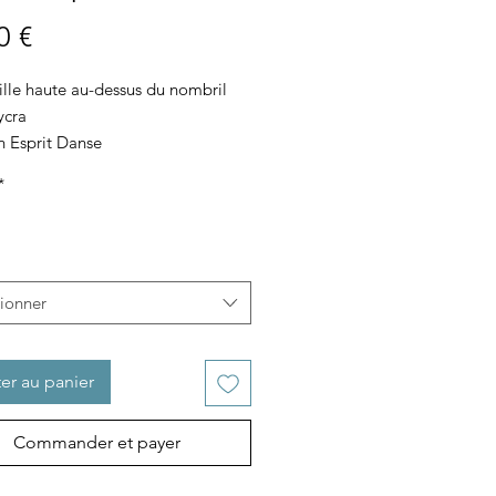
Prix
0 €
ille haute au-dessus du nombril
ycra
n Esprit Danse
ité de varier les coloris et les
*
s sur demande
tionner
er au panier
Commander et payer