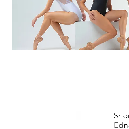
Shor
Edna