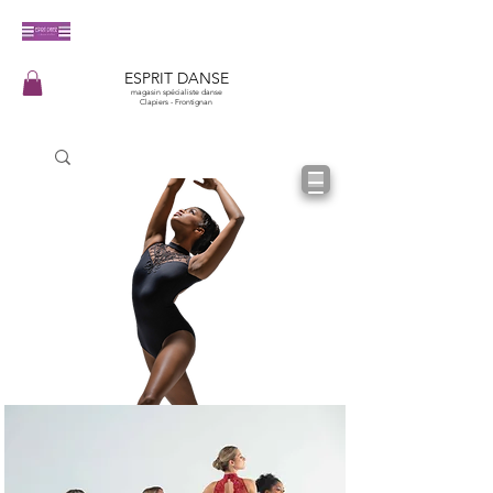
​ESPRIT DANSE
magasin spécialiste danse
Clapiers - Frontignan