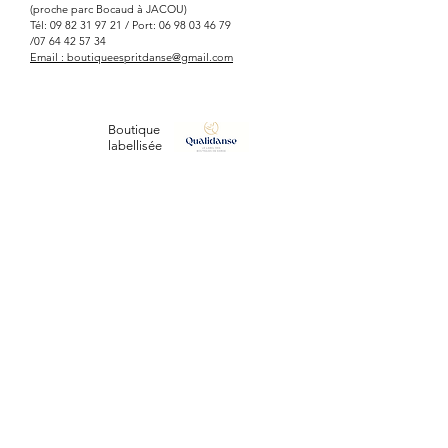
(proche parc Bocaud à JACOU)
Tél:
09 82 31 97 21
/ Port:
06 98 03 46 79
/07
64 42 57 34
Email :
boutiqueespritdanse@gmail.com
Boutique
labellisée
ESPRIT DANSE