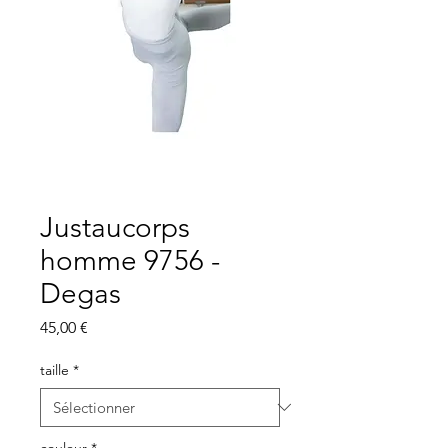
Justaucorps
homme 9756 -
Degas
Prix
45,00 €
taille
*
couleur
*