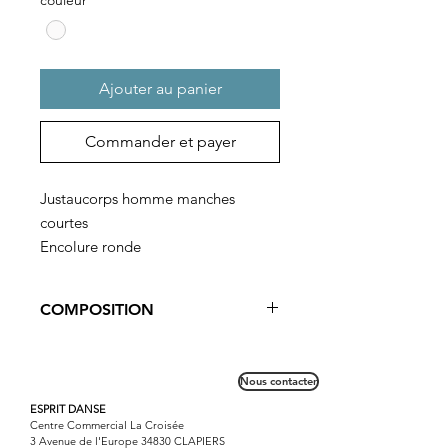
Ajouter au panier
Commander et payer
Justaucorps homme manches
courtes
Encolure ronde
Bas forme culotte
Convient parfaitement pour les
COMPOSITION
cours et les concours
95% Bambou 5% Lycra
Nous contacter
ESPRIT DANSE
Centre Commercial La Croisée
3 Avenue de l'Europe 34830 CLAPIERS