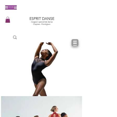
​ESPRIT DANSE
magasin spécialiste danse
Clapiers - Frontignan