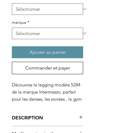
marque
*
Ajouter au panier
Commander et payer
Découvrez le legging modèle 5284
de la marque Intermezzo, parfait
pour les danses, les soirées , la gym
et le Yoga. Avec sa ceinture
élastique invisible et sans
DESCRIPTION
compression, il offre un ajustement
parfait tout en offrant confort et
Elégant legging pour vos cours de