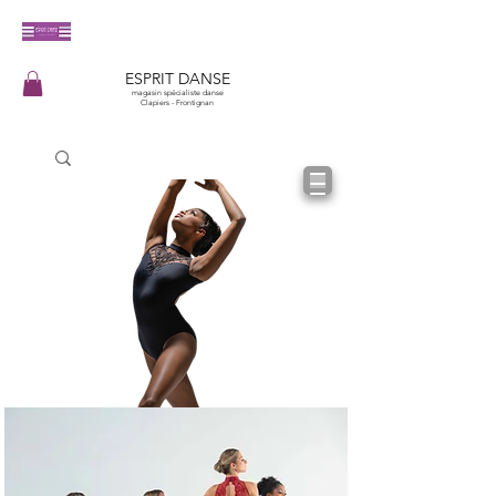
​ESPRIT DANSE
magasin spécialiste danse
Clapiers - Frontignan