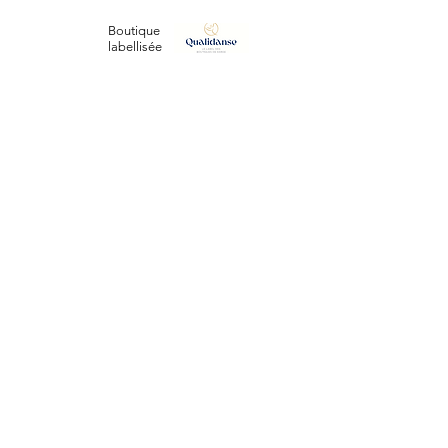
Boutique
labellisée
ESPRIT DANSE
127, Avenue Vauban
34110 FRONTIGNAN (plage)
Tél:
07 64 42 57 38
/
06 98 03 46 79
Email :
boutiqueespritdanse@gmail.com