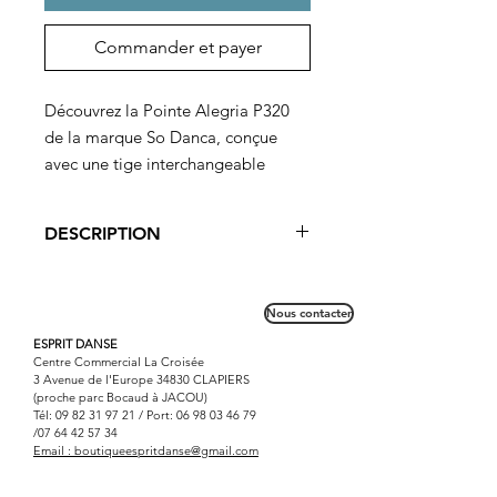
Commander et payer
Découvrez la Pointe Alegria P320
de la marque So Danca, conçue
avec une tige interchangeable
offrant 3 forces différentes. Cette
caractéristique permet une durée de
DESCRIPTION
vie prolongée de la pointe et une
adaptation parfaite au contexte de
La pointe Alegria P320 offre la
la danseuse, que ce soit pour
possibilité de choisir la dureté du
Nous contacter
cambrion. Ainsi, selon les exercices
l'échauffement, les répétitions ou
travaillés et le contexte ( concours,
ESPRIT DANSE
les performances sur scène. Cette
Centre Commercial La Croisée
gala, audition) la danseuse opte pour
pointe convient particulièrement
3 Avenue de l'Europe 34830 CLAPIERS
un cambrion adaté à la situation.
(proche parc Bocaud à JACOU)
aux danseuses avancées à
Livrée avec 2 jeux de cambrion ; mi-
Tél:
09 82 31 97 21
/ Port:
06 98 03 46 79
expérimentées, offrant un soutien et
/07
64 42 57 34
souple et mi- rigide.
Email :
boutiqueespritdanse@gmail.com
une flexibilité idéale pour des
mouvements complexes.