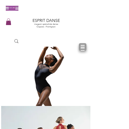
​ESPRIT DANSE
magasin spécialiste danse
Clapiers - Frontignan