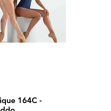
ique 164C -
eddo