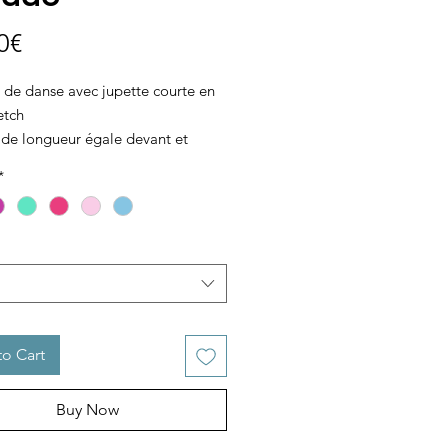
Price
0€
 de danse avec jupette courte en
retch
 de longueur égale devant et
*
s avec 2 pinces le long du buste
evant
s fines
orps doublé
o Cart
Buy Now