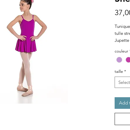
37,0
Tunique
tulle st
Jupette
derrière
couleur
Découpe
sur le d
Bretelle
taille
*
Justauc
Select
Add t