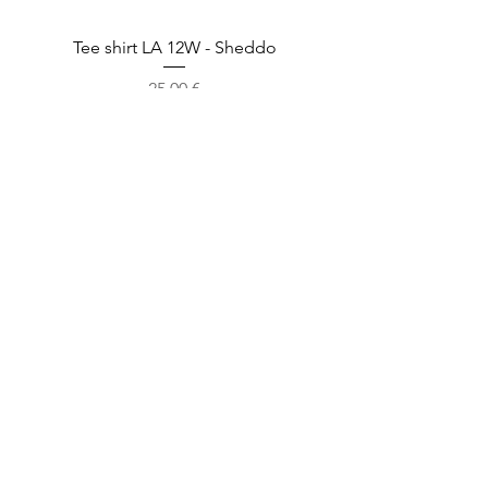
Tee shirt LA 12W - Sheddo
Prix
25,00 €
Jupe SKLA 49W - Sheddo
Prix
45,00 €