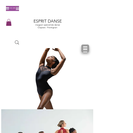
​ESPRIT DANSE
magasin spécialiste danse
Clapiers - Frontignan