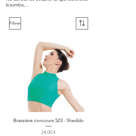
kizumba,...
Filtrer
Brassière concours 523 - Sheddo
Prix
24,00 €