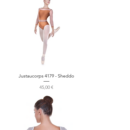
Justaucorps 4179 - Sheddo
Prix
45,00 €