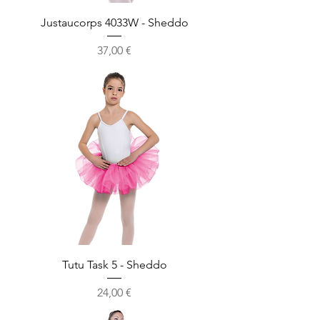
Justaucorps 4033W - Sheddo
Prix
37,00 €
Tutu Task 5 - Sheddo
Prix
24,00 €